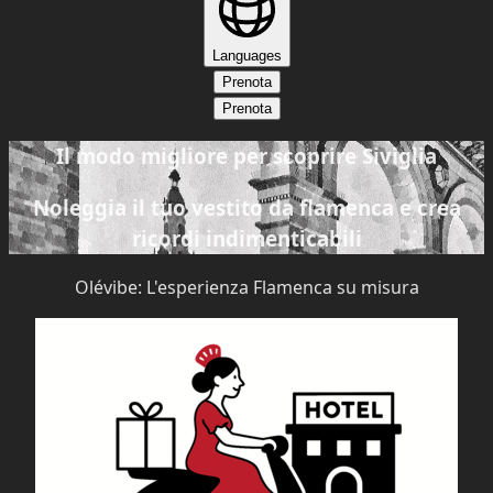
Languages
Prenota
Prenota
Il modo migliore per scoprire Siviglia
Noleggia il tuo vestito da flamenca e crea
ricordi indimenticabili
Olévibe: L'esperienza Flamenca su misura