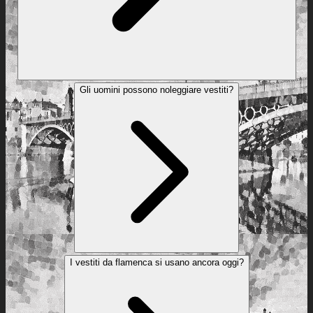
Gli uomini possono noleggiare vestiti?
I vestiti da flamenca si usano ancora oggi?