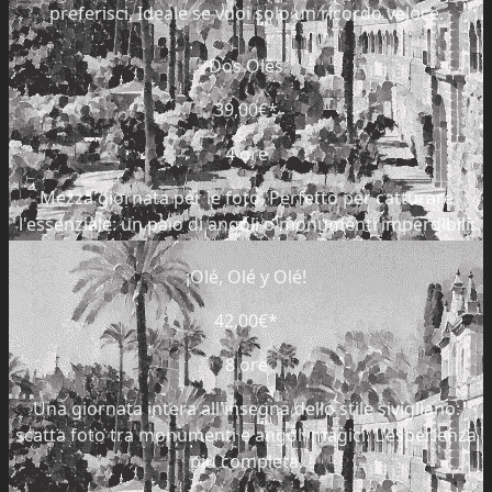
preferisci. Ideale se vuoi solo un ricordo veloce.
Dos Olés
39,00€
*
4 ore
Mezza giornata per le foto. Perfetto per catturare
l'essenziale: un paio di angoli o monumenti imperdibili.
¡Olé, Olé y Olé!
42,00€
*
8 ore
Una giornata intera all'insegna dello stile sivigliano:
scatta foto tra monumenti e angoli magici. L'esperienza
più completa.