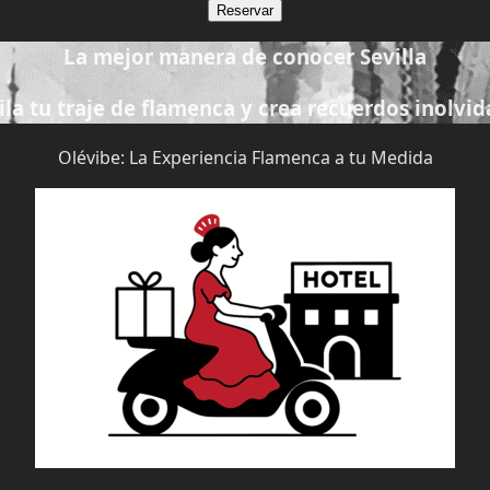
Reservar
La mejor manera de conocer Sevilla
ila tu traje de flamenca y crea recuerdos inolvid
Olévibe: La Experiencia Flamenca a tu Medida